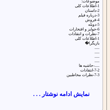
موضوعات:
1-اطلاعات کلی
2-داستان
3-درباره فیلم
4-فروش
5-دوبله
6-جوایز و افتخارات
7-نظرات و انتقادات
1-اطلاعات کلی
بازیگرا�
.....
.....
.....
.....
.....-حاشیه ها
7-2-انتقادات
7-3-نظرات مخاطبین
نمایش ادامه نوشتار . . .