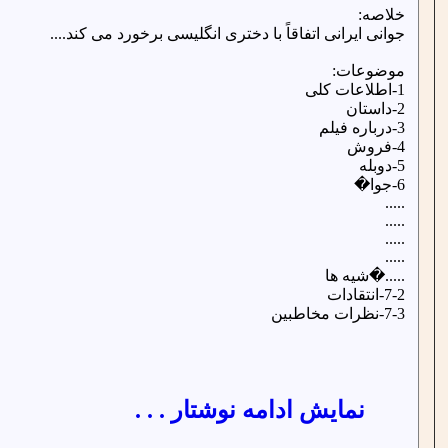
خلاصه:
جوانی ایرانی اتفاقاً با دختری انگلیسی برخورد می کند....
موضوعات:
1-اطلاعات کلی
2-داستان
3-درباره فیلم
4-فروش
5-دوبله
6-جوا�
.....
.....
.....
.....
.....�شیه ها
7-2-انتقادات
7-3-نظرات مخاطبین
نمایش ادامه نوشتار . . .