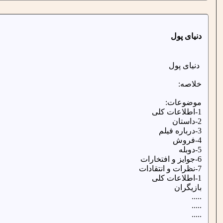
دنیای پول
دنیای پول
خلاصه:
موضوعات:
1-اطلاعات کلی
2-داستان
3-درباره فیلم
4-فروش
5-دوبله
6-جوایز و افتخارات
7-نظرات و انتقادات
1-اطلاعات کلی
بازیگران
.....
.....
.....