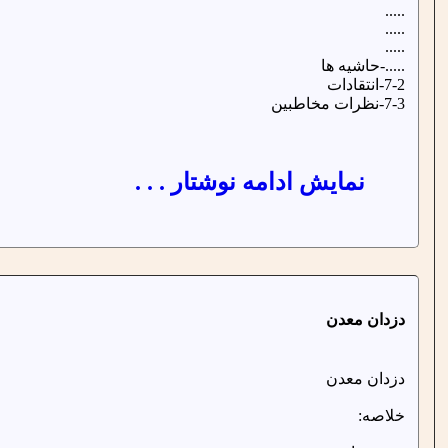
.....
.....
.....
.....-حاشیه ها
7-2-انتقادات
7-3-نظرات مخاطبین
نمایش ادامه نوشتار . . .
دزدان معدن
دزدان معدن
خلاصه: