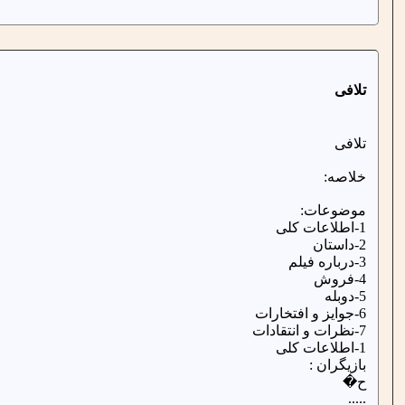
تلافی
تلافی
خلاصه:
موضوعات:
1-اطلاعات کلی
2-داستان
3-درباره فیلم
4-فروش
5-دوبله
6-جوایز و افتخارات
7-نظرات و انتقادات
1-اطلاعات کلی
بازیگران :
ح�
.....